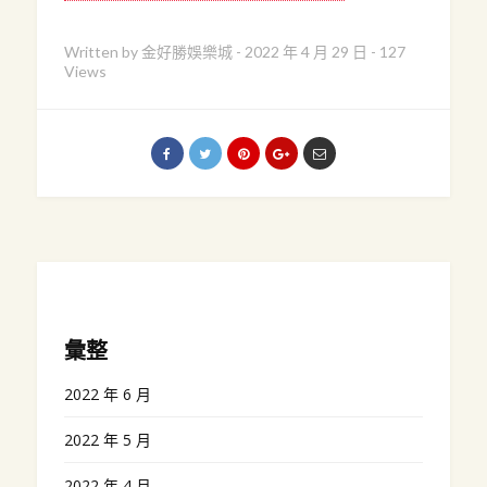
Written by
金好勝娛樂城
-
2022 年 4 月 29 日
-
127
Views
彙整
2022 年 6 月
2022 年 5 月
2022 年 4 月