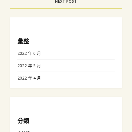
NEXT POST
彙整
2022 年 6 月
2022 年 5 月
2022 年 4 月
分類