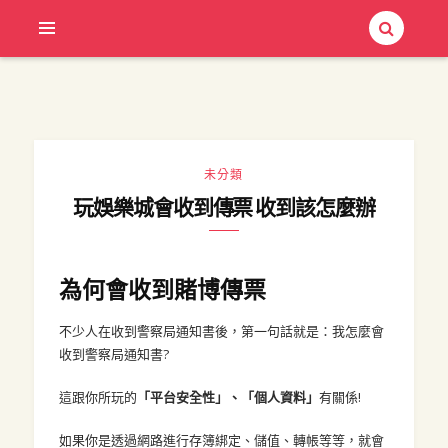
金好勝娛樂城，安全可靠的專業服務，公平公正、優質的娛樂服務平
金好勝娛樂城
台，會員好禮拿不完，提供「真人、體育、彩票、電子」百款熱門遊戲
等你來挑戰！！
未分類
玩娛樂城會收到傳票 收到該怎麼辦
為何會收到賭博傳票
不少人在收到警察局通知書後，第一句話就是：我怎麼會
收到警察局通知書?
這跟你所玩的
「平台安全性」、「個人資料」
有關係!
如果你是透過網路進行存簿綁定、儲值、轉帳等等，就會