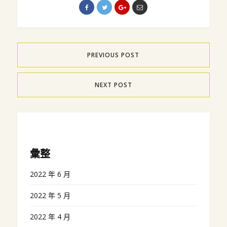
PREVIOUS POST
NEXT POST
彙整
2022 年 6 月
2022 年 5 月
2022 年 4 月