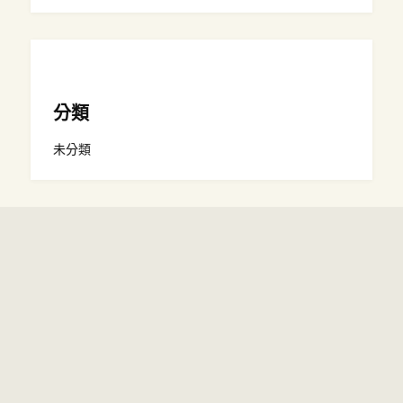
分類
未分類