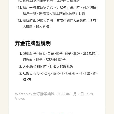
棄牌:玩家可主動棄牌，或超時自動棄牌
孤注一擲:當玩家金額不足以進行跟注時，可以選擇
孤注一擲，將依次和場上剩餘玩家進行比牌
勝負結算:牌最大者勝，其次達到最大輪數後，所有
人攤牌，最大者勝
炸金花牌型說明
牌型:豹子>順金>金花>順子>對子>單張，235為最小
的牌面，但是可以吃任何豹子
大小:牌型相同時，比最大的牌點數
點數大小:A>K>Q>J>10>9>8>7>6>5>4>3>2 黑>紅>
梅>方
Written by
金好勝娛樂城
-
2022 年 5 月 9 日
-
478
Views