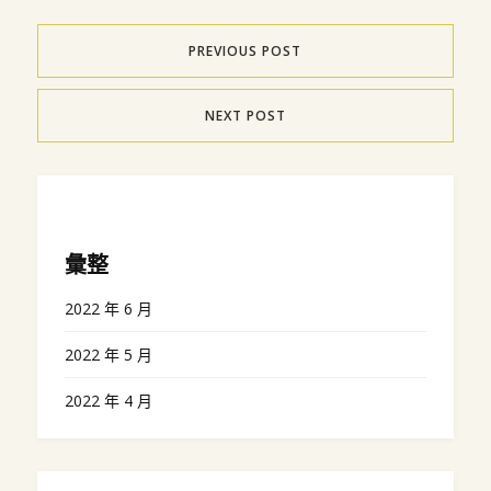
PREVIOUS POST
NEXT POST
彙整
2022 年 6 月
2022 年 5 月
2022 年 4 月